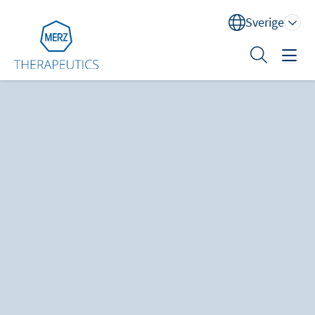
Sverige
Sök
Behandlingsområden
Utbildning
XEOMIN® (botulinum neurotoxin typ A)
Om oss
Kontakt