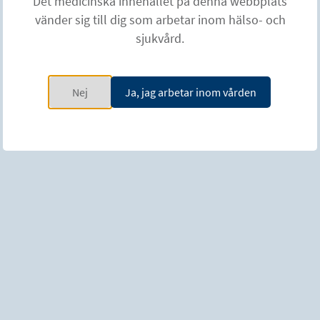
Det medicinska innehållet på denna webbplats
workshops, som ni kan välja utifrån klinikens behov. Vi kan
vänder sig till dig som arbetar inom hälso- och
även skräddarsy utbildningar efter era specifika önskemål
sjukvård.
för kompetensutveckling.
Nej
Ja, jag arbetar inom vården
ÖVERSIKT
Utbildningar 2026
EXPERT anatomi, dystoni
Ansikte och nacke. 20-21 februari
2026
2026, Valencia, Spanien