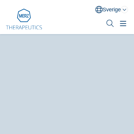
Sverige
Norge
Danmark
Sverige
Sök
Behandlingsområden
Utbildning
XEOMIN® (botulinum neurotoxin typ A)
Om oss
Kontakt