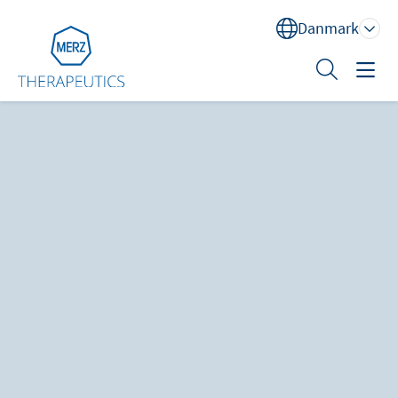
Danmark
Sök
Behandlingsområder
Uddannelse
XEOMIN® (botulinum neurotoksin type A)
Om os
Kontakt