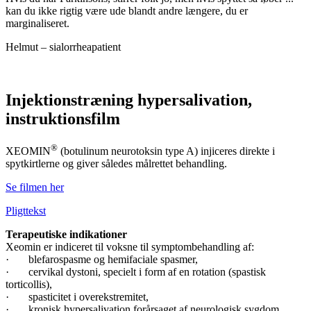
kan du ikke rigtig være ude blandt andre længere, du er
marginaliseret.
Helmut – sialorrheapatient
Injektionstræning hypersalivation,
instruktionsfilm
®
XEOMIN
(botulinum neurotoksin type A) injiceres direkte i
spytkirtlerne og giver således målrettet behandling.
Se filmen her
Pligttekst
Terapeutiske indikationer
Xeomin er indiceret til voksne til symptombehandling af:
· blefarospasme og hemifaciale spasmer,
· cervikal dystoni, specielt i form af en rotation (spastisk
torticollis),
· spasticitet i overekstremitet,
· kronisk hypersalivation forårsaget af neurologisk sygdom.