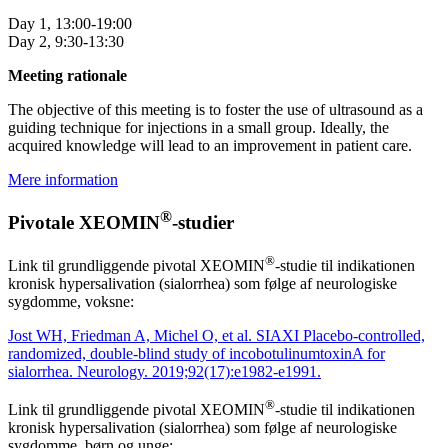
Day 1, 13:00-19:00
Day 2, 9:30-13:30
Meeting rationale
The objective of this meeting is to foster the use of ultrasound as a
guiding technique for injections in a small group. Ideally, the
acquired knowledge will lead to an improvement in patient care.
Mere information
®
Pivotale XEOMIN
-studier
®
Link til grundliggende pivotal XEOMIN
-studie til indikationen
kronisk hypersalivation (sialorrhea) som følge af neurologiske
sygdomme, voksne:
Jost WH, Friedman A, Michel O, et al. SIAXI Placebo-controlled,
randomized, double-blind study of incobotulinumtoxinA for
sialorrhea. Neurology. 2019;92(17):e1982-e1991.
®
Link til grundliggende pivotal XEOMIN
-studie til indikationen
kronisk hypersalivation (sialorrhea) som følge af neurologiske
sygdomme, børn og unge: