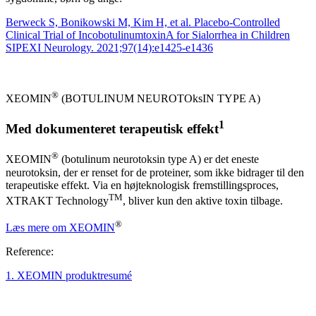
Berweck S, Bonikowski M, Kim H, et al. Placebo-Controlled
Clinical Trial of IncobotulinumtoxinA for Sialorrhea in Children
SIPEXI Neurology. 2021;97(14):e1425-e1436
®
XEOMIN
(BOTULINUM NEUROTOksIN TYPE A)
1
Med dokumenteret terapeutisk effekt
®
XEOMIN
(botulinum neurotoksin type A) er det eneste
neurotoksin, der er renset for de proteiner, som ikke bidrager til den
terapeutiske effekt. Via en højteknologisk fremstillingsproces,
TM
XTRAKT Technology
, bliver kun den aktive toxin tilbage.
®
Læs mere om XEOMIN
Reference:
1. XEOMIN produktresumé