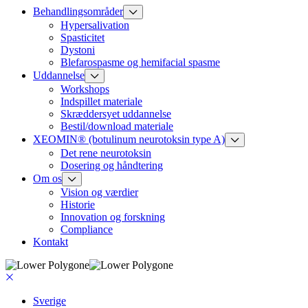
Behandlingsområder
Hypersalivation
Spasticitet
Dystoni
Blefarospasme og hemifacial spasme
Uddannelse
Workshops
Indspillet materiale
Skræddersyet uddannelse
Bestil/download materiale
XEOMIN® (botulinum neurotoksin type A)
Det rene neurotoksin
Dosering og håndtering
Om os
Vision og værdier
Historie
Innovation og forskning
Compliance
Kontakt
Sverige