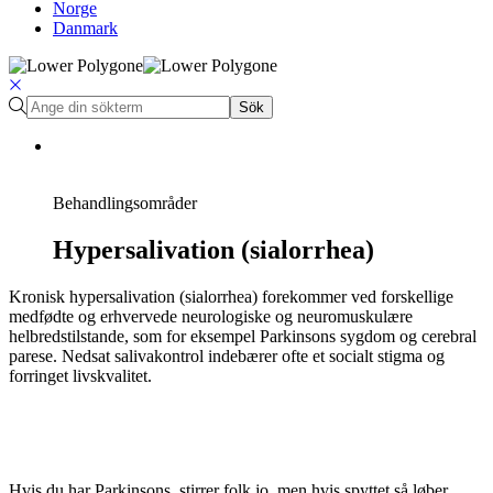
Norge
Danmark
Sök
Behandlingsområder
Hypersalivation (sialorrhea)
Kronisk hypersalivation (sialorrhea) forekommer ved forskellige
medfødte og erhvervede neurologiske og neuromuskulære
helbredstilstande, som for eksempel Parkinsons sygdom og cerebral
parese. Nedsat salivakontrol indebærer ofte et socialt stigma og
forringet livskvalitet.
Hvis du har Parkinsons, stirrer folk jo, men hvis spyttet så løber ...