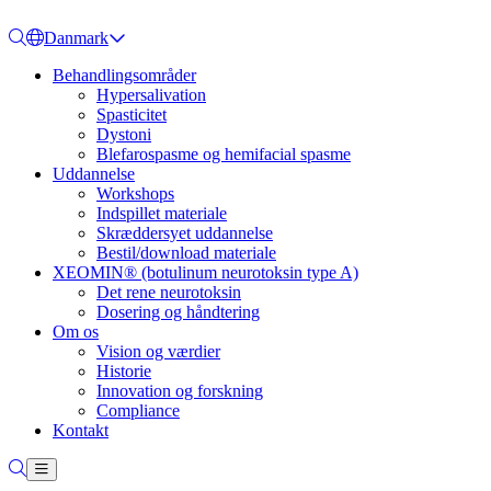
Danmark
Behandlingsområder
Hypersalivation
Spasticitet
Dystoni
Blefarospasme og hemifacial spasme
Uddannelse
Workshops
Indspillet materiale
Skræddersyet uddannelse
Bestil/download materiale
XEOMIN® (botulinum neurotoksin type A)
Det rene neurotoksin
Dosering og håndtering
Om os
Vision og værdier
Historie
Innovation og forskning
Compliance
Kontakt