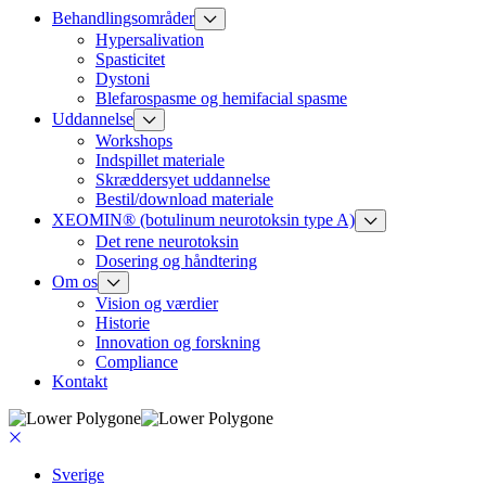
Behandlingsområder
Hypersalivation
Spasticitet
Dystoni
Blefarospasme og hemifacial spasme
Uddannelse
Workshops
Indspillet materiale
Skræddersyet uddannelse
Bestil/download materiale
XEOMIN® (botulinum neurotoksin type A)
Det rene neurotoksin
Dosering og håndtering
Om os
Vision og værdier
Historie
Innovation og forskning
Compliance
Kontakt
Sverige