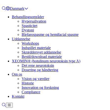
Danmark
Behandlingsområder
Hypersalivation
Spasticitet
Dystoni
Blefarospasme og hemifacial spasme
Uddannelse
Workshops
Indspillet materiale
Skræddersyet uddannelse
Bestil/download materiale
XEOMIN® (botulinum neurotoksin type A)
Det rene neurotoksin
Dosering og håndtering
Om os
Vision og værdier
Historie
Innovation og forskning
Compliance
Kontakt