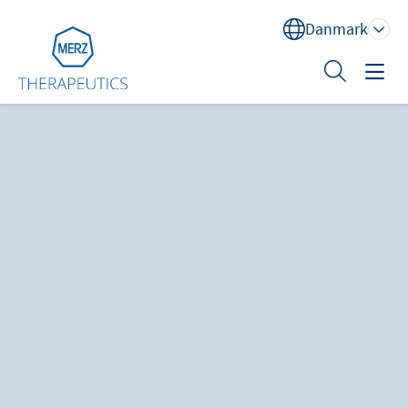
Danmark
Sök
Behandlingsområder
Uddannelse
XEOMIN® (botulinum neurotoksin type A)
Om os
Kontakt