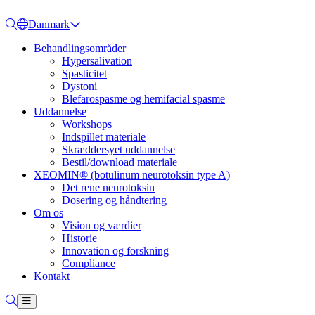
Danmark
Behandlingsområder
Hypersalivation
Spasticitet
Dystoni
Blefarospasme og hemifacial spasme
Uddannelse
Workshops
Indspillet materiale
Skræddersyet uddannelse
Bestil/download materiale
XEOMIN® (botulinum neurotoksin type A)
Det rene neurotoksin
Dosering og håndtering
Om os
Vision og værdier
Historie
Innovation og forskning
Compliance
Kontakt