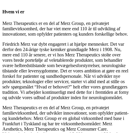
Hvem vi er
Merz Therapeutics er en del af Merz Group, en privatejet
familievirksomhed, der har viet mere end 110 år til udvikling af
innovationer, som opfylder patienters og kunders forskellige behov.
Friedrich Merz var dybt engageret i at hjælpe mennesker. Det var
derfor den 24-årige tyske kemiker grundlagde Merz i 1908. Nu,
mere end 110 år senere, er vi hos Merz Therapeutics stolte over
vores brede portefølje af veletablerede produkter, som behandler
svære helbredstilstande som bevægelsesforstyrrelser, neurologiske
tilstande eller leversygdomme. Det er vores ambition at gøre en reel
forskel for patienter og sundhedspersonale. Når vi udvikler nye
produkter, teknologier eller servicer, starter vi altid med at stille os
selv spørgsmålet “Hvad er behovet?” helt efter vores grundlæggers
tradition. Vi arbejder kontinuerligt med dette for i fremtiden at forny
og udvide vores udbud af produkter inden for neurologiområdet.
Merz Therapeutics er en del af Merz Group, en privatejet
familievirksomhed, der udvikler innovationer, som opfylder patient-
og kundebehov. Merz Group er en global virksomhed med base i
Frankfurt i Tyskland og har tre virksomhedsområder: Merz
Aesthetics, Merz Therapeutics og Merz Consumer Care.