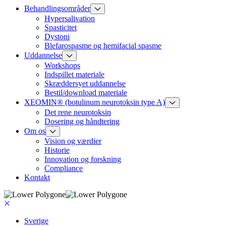
Behandlingsområder
Hypersalivation
Spasticitet
Dystoni
Blefarospasme og hemifacial spasme
Uddannelse
Workshops
Indspillet materiale
Skræddersyet uddannelse
Bestil/download materiale
XEOMIN® (botulinum neurotoksin type A)
Det rene neurotoksin
Dosering og håndtering
Om os
Vision og værdier
Historie
Innovation og forskning
Compliance
Kontakt
Sverige