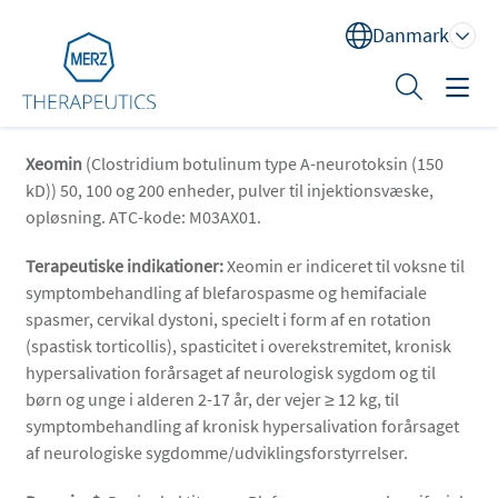
Danmark
Sök
Xeomin
(Clostridium botulinum type A-neurotoksin (150
Behandlingsområder
kD)) 50, 100 og 200 enheder, pulver til injektionsvæske,
Uddannelse
opløsning. ATC-kode: M03AX01.
XEOMIN® (botulinum neurotoksin type A)
Terapeutiske indikationer:
Xeomin er indiceret til voksne til
symptombehandling af blefarospasme og hemifaciale
Om os
spasmer, cervikal dystoni, specielt i form af en rotation
Kontakt
(spastisk torticollis), spasticitet i overekstremitet, kronisk
hypersalivation forårsaget af neurologisk sygdom og til
børn og unge i alderen 2-17 år, der vejer ≥ 12 kg, til
symptombehandling af kronisk hypersalivation forårsaget
af neurologiske sygdomme/udviklingsforstyrrelser.