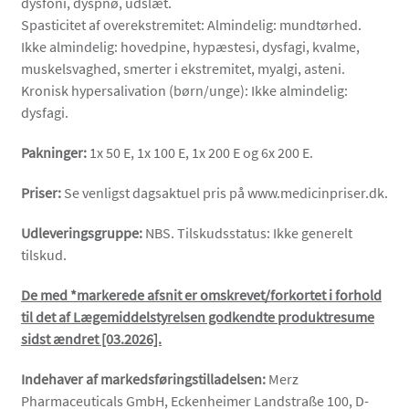
dysfoni, dyspnø, udslæt.
Spasticitet af overekstremitet: Almindelig: mundtørhed.
Ikke almindelig: hovedpine, hypæstesi, dysfagi, kvalme,
muskelsvaghed, smerter i ekstremitet, myalgi, asteni.
Kronisk hypersalivation (børn/unge): Ikke almindelig:
dysfagi.
Pakninger:
1x 50 E, 1x 100 E, 1x 200 E og 6x 200 E.
Priser:
Se venligst dagsaktuel pris på www.medicinpriser.dk.
Udleveringsgruppe:
NBS. Tilskudsstatus: Ikke generelt
tilskud.
De med *markerede afsnit er omskrevet/forkortet i forhold
til det af Lægemiddelstyrelsen godkendte produktresume
sidst ændret [03.2026].
Indehaver af markedsføringstilladelsen:
Merz
Pharmaceuticals GmbH, Eckenheimer Landstraße 100, D-