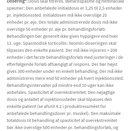
Dosering*:
Dosis skal titreres. Blefarospasme og hemifaciale
spasmer: Den anbefalede initialdosis er 1,25 til 2,5 enheder
pr. injektionssted. Initialdosen må ikke overstige 25
enheder pr. øje. Den totale administrerede dosis må ikke
overstige 50 enheder pr. øje pr. behandlingsforløb.
Behandlingen bør generelt ikke gives hyppigere end hver
12. uge. Spasmodisk torticollis: Xeomin-doseringen skal
tilpasses den enkelte pasient. Der må ikke injiceres > 200
enheder i det første behandlingsforløb med justeringer i de
efterfølgende forløb afhængigt af respons. Der bør højst
gives 300 enheder under en enkelt behandling. Der må ikke
administreres mere end 50 enheder på hvert injektionssted.
Behandlingsintervaller på mindre end 10 uger kan ikke
anbefales. Spasticitet af overekstremitet: Den nøjagtige
dosis og antallet af injektionssteder skal tilpasses den
enkelte patient (se afsnit 4.2 i produktresuméet for
anbefalede behandlingsdoser pr. muskel). Den maksimale
totaldosis til behandling af spasticitet af overekstremitet
bør ikke overstige 500 enheder pr. behandlingsforløb, og