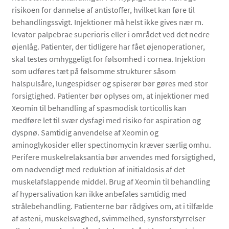
risikoen for dannelse af antistoffer, hvilket kan føre til
behandlingssvigt. Injektioner må helst ikke gives nær m.
levator palpebrae superioris eller i området ved det nedre
øjenlåg. Patienter, der tidligere har fået øjenoperationer,
skal testes omhyggeligt for følsomhed i cornea. Injektion
som udføres tæt på følsomme strukturer såsom
halspulsåre, lungespidser og spiserør bør gøres med stor
forsigtighed. Patienter bør oplyses om, at injektioner med
Xeomin til behandling af spasmodisk torticollis kan
medføre let til svær dysfagi med risiko for aspiration og
dyspnø. Samtidig anvendelse af Xeomin og
aminoglykosider eller spectinomycin kræver særlig omhu.
Perifere muskelrelaksantia bør anvendes med forsigtighed,
om nødvendigt med reduktion af initialdosis af det
muskelafslappende middel. Brug af Xeomin til behandling
af hypersalivation kan ikke anbefales samtidig med
strålebehandling. Patienterne bør rådgives om, at i tilfælde
af asteni, muskelsvaghed, svimmelhed, synsforstyrrelser