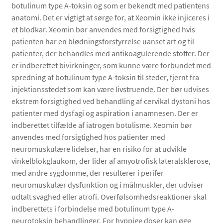
botulinum type A-toksin og som er bekendt med patientens
anatomi. Det er vigtigt at sørge for, at Xeomin ikke injiceres i
et blodkar. Xeomin bør anvendes med forsigtighed hvis
patienten har en blødningsforstyrrelse uanset art og til
patienter, der behandles med antikoagulerende stoffer. Der
er indberettet bivirkninger, som kunne være forbundet med
spredning af botulinum type A-toksin til steder, fjernt fra
injektionsstedet som kan være livstruende. Der bør udvises
ekstrem forsigtighed ved behandling af cervikal dystoni hos
patienter med dysfagi og aspiration i anamnesen. Der er
indberettet tilfælde af iatrogen botulisme. Xeomin bør
anvendes med forsigtighed hos patienter med
neuromuskulære lidelser, har en risiko for at udvikle
vinkelblokglaukom, der lider af amyotrofisk lateralsklerose,
med andre sygdomme, der resulterer i perifer
neuromuskulær dysfunktion og i målmuskler, der udviser
udtalt svaghed eller atrofi. Overfølsomhedsreaktioner skal
indberettets i forbindelse med botulinum type A-
neurotoksin behandlinger. For hyppige doser kan øge