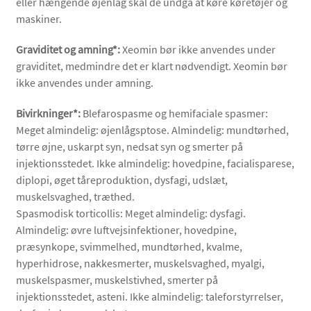
eller hængende øjenlåg skal de undgå at køre køretøjer og
maskiner.
Graviditet og amning*:
Xeomin bør ikke anvendes under
graviditet, medmindre det er klart nødvendigt. Xeomin bør
ikke anvendes under amning.
Bivirkninger*:
Blefarospasme og hemifaciale spasmer:
Meget almindelig: øjenlågsptose. Almindelig: mundtørhed,
tørre øjne, uskarpt syn, nedsat syn og smerter på
injektionsstedet. Ikke almindelig: hovedpine, facialisparese,
diplopi, øget tåreproduktion, dysfagi, udslæt,
muskelsvaghed, træthed.
Spasmodisk torticollis: Meget almindelig: dysfagi.
Almindelig: øvre luftvejsinfektioner, hovedpine,
præsynkope, svimmelhed, mundtørhed, kvalme,
hyperhidrose, nakkesmerter, muskelsvaghed, myalgi,
muskelspasmer, muskelstivhed, smerter på
injektionsstedet, asteni. Ikke almindelig: taleforstyrrelser,