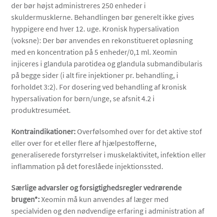
der bør højst administreres 250 enheder i
skuldermusklerne. Behandlingen bør generelt ikke gives
hyppigere end hver 12. uge. Kronisk hypersalivation
(voksne): Der bør anvendes en rekonstitueret opløsning
med en koncentration på 5 enheder/0,1 ml. Xeomin
injiceres i glandula parotidea og glandula submandibularis
på begge sider (i alt fire injektioner pr. behandling, i
forholdet 3:2). For dosering ved behandling af kronisk
hypersalivation for børn/unge, se afsnit 4.2 i
produktresuméet.
Kontraindikationer:
Overfølsomhed over for det aktive stof
eller over for et eller flere af hjælpestofferne,
generaliserede forstyrrelser i muskelaktivitet, infektion eller
inflammation på det foreslåede injektionssted.
Særlige advarsler og forsigtighedsregler vedrørende
brugen*:
Xeomin må kun anvendes af læger med
specialviden og den nødvendige erfaring i administration af