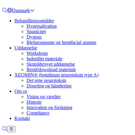
Danmark
Behandlingsområder
Hypersalivation
Spasticitet
Dystoni
Blefarospasme og hemifacial spasme
Uddannelse
Workshops
Indspillet materiale
Skræddersyet uddannelse
Bestil/download materiale
XEOMIN® (botulinum neurotoksin type A)
Det rene neurotoksin
Dosering og håndtering
Om os
Vision og værdier
Historie
Innovation og forskning
Compliance
Kontakt