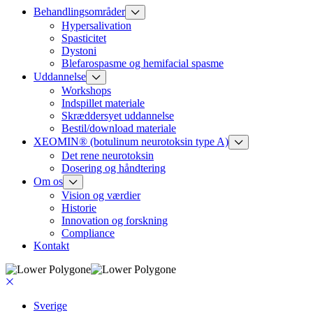
Behandlingsområder
Hypersalivation
Spasticitet
Dystoni
Blefarospasme og hemifacial spasme
Uddannelse
Workshops
Indspillet materiale
Skræddersyet uddannelse
Bestil/download materiale
XEOMIN® (botulinum neurotoksin type A)
Det rene neurotoksin
Dosering og håndtering
Om os
Vision og værdier
Historie
Innovation og forskning
Compliance
Kontakt
Sverige