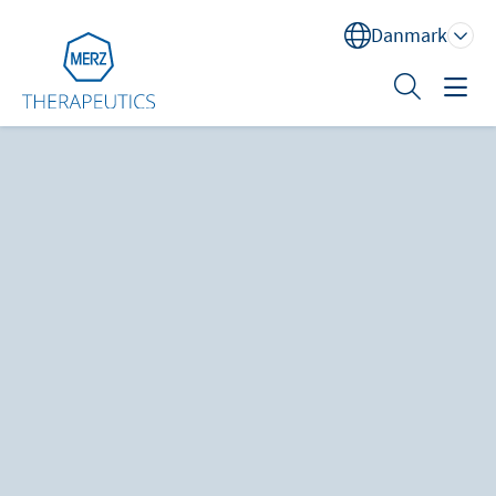
Danmark
Sök
Behandlingsområder
Uddannelse
XEOMIN® (botulinum neurotoksin type A)
Om os
Kontakt