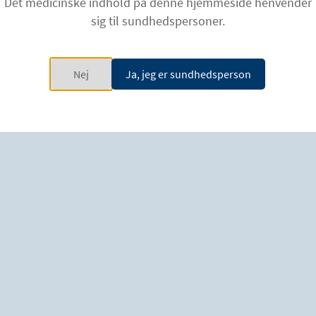
symposier og workshops med fokus på anatomi,
Det medicinske indhold på denne hjemmeside henvender
teori og ultralydsguidede injektioner med
sig til sundhedspersoner.
neurotoksin til behandling af medicinske tilstande
som spasticitet i overekstremiteterne, dystoni og
Nej
Ja, jeg er sundhedsperson
sialorré. Uddannelser udbydes ofte også digitalt.
Aktuelle workshops
24.-25. April 2026