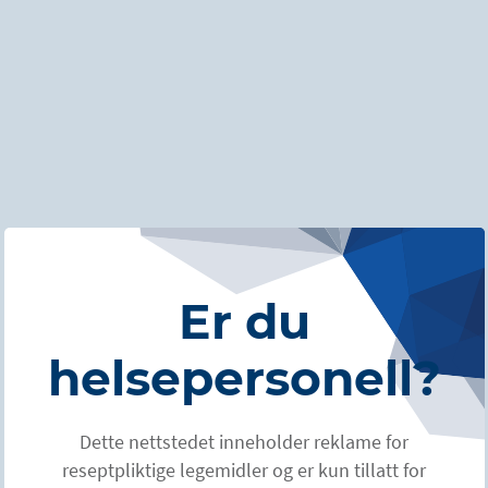
WORKSHOPS
Internasjonale,
nordiske og nasjonale
workshops
Er du
helsepersonell?
Medisinsk opplæring innen
Dette nettstedet inneholder reklame for
reseptpliktige legemidler og er kun tillatt for
våre fagområder