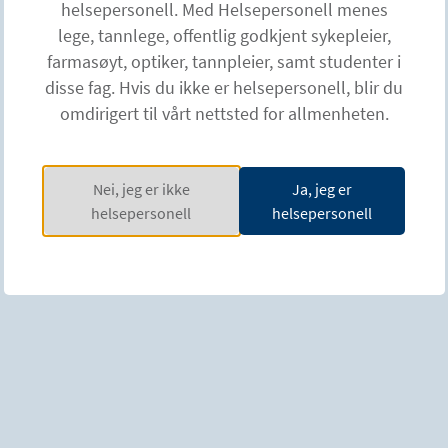
helsepersonell. Med Helsepersonell menes
lege, tannlege, offentlig godkjent sykepleier,
Vi tilbyr internasjonale, nordiske og nasjonale
farmasøyt, optiker, tannpleier, samt studenter i
konferanser og workshops med fokus på anatomi,
disse fag. Hvis du ikke er helsepersonell, blir du
teori og ultralydveiledede injeksjoner med
omdirigert til vårt nettsted for allmenheten.
nevrotoksin. Temaene inkluderer spastisitet i
overekstremiteter, dystoni og sialorré. Opplæringen
gjennomføres vanligvis som halvdigital, med en
Nei, jeg er ikke
Ja, jeg er
kombinasjon av teori og praktisk trening.
helsepersonell
helsepersonell
Aktuelle workshops
Oktober 2026