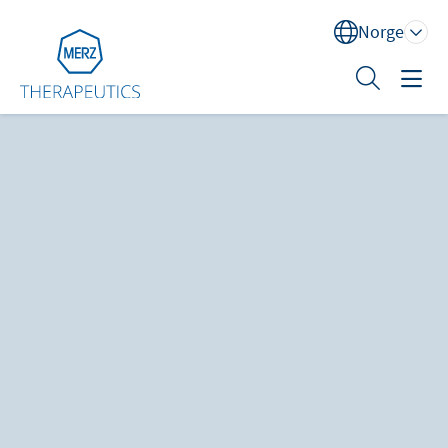
Norge
Sök
Behandlingsområder
Opplæring
XEOMIN® (botulinum-nevrotoksin type A)
Om oss
Kontakt