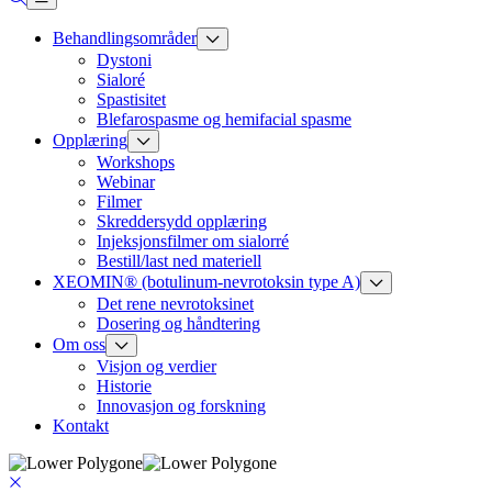
Behandlingsområder
Dystoni
Sialoré
Spastisitet
Blefarospasme og hemifacial spasme
Opplæring
Workshops
Webinar
Filmer
Skreddersydd opplæring
Injeksjonsfilmer om sialorré
Bestill/last ned materiell
XEOMIN® (botulinum-nevrotoksin type A)
Det rene nevrotoksinet
Dosering og håndtering
Om oss
Visjon og verdier
Historie
Innovasjon og forskning
Kontakt