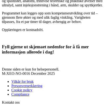
og spastisitet, anatomi, trinnvise teoretiske og praktiske øvelser med
ultralyd, samt injeksjonstrening i hånd, arm, skulder og spyttkjertler.
Programmet kan legges opp som kompetanseutvikling over tid –
gjennom flere økter og med ulik faglig vinkling. Varigheten
tilpasses, fra et par timer til dager, avhengig av behov.
Opplæringen er kostnadsfri.
Fyll gjerne ut skjemaet nedenfor for å få mer
informasjon allerede i dag!
Denne siden er kun for helsepersonell.
M-XEO-NO-0016 December 2025
Vilkår for bruk
Personvernerklæring
Cookie policy
Compliance
Kontakt oss