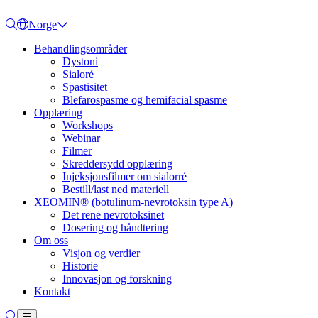
Norge
Behandlingsområder
Dystoni
Sialoré
Spastisitet
Blefarospasme og hemifacial spasme
Opplæring
Workshops
Webinar
Filmer
Skreddersydd opplæring
Injeksjonsfilmer om sialorré
Bestill/last ned materiell
XEOMIN® (botulinum-nevrotoksin type A)
Det rene nevrotoksinet
Dosering og håndtering
Om oss
Visjon og verdier
Historie
Innovasjon og forskning
Kontakt