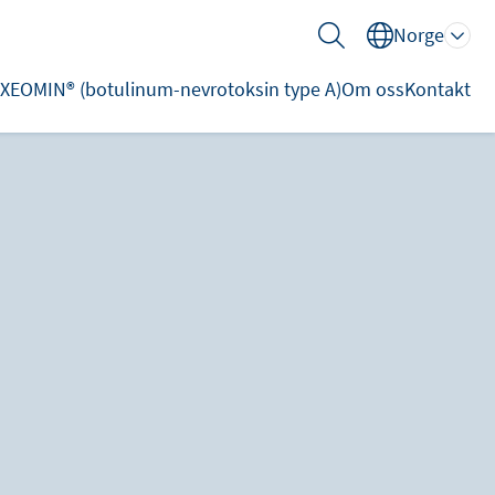
Norge
XEOMIN® (botulinum-nevrotoksin type A)
Om oss
Kontakt
Sök