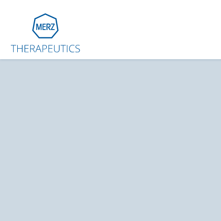
Behandlingsområder
Opplæring
XEOMIN® (botulinum-nevrotoksin type A)
Om oss
Kontakt