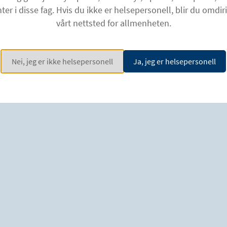
2. Paternostro-Sluga T, Grim-Stieger M, Pos
ter i disse fag. Hvis du ikke er helsepersonell, blir du omdirig
Research Council (MRC) scale and a modified 
vårt nettsted for allmenheten.
radial palsy. J Rehabil Med. 2008;40(8):665-7
3. Fheodoroff K, Kossmehl P, Wissel J. Vali
arm pain scale. J Pain Manage Med. 2017;3(2)
Nei, jeg er ikke helsepersonell
Ja, jeg er helsepersonell
nnenfor spastisit