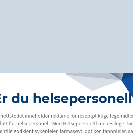
Beslutningstre
Er du helsepersonell
– Et verktøy for å identi
krever behandling med
 nettstedet inneholder reklame for reseptpliktige legemidler
Referanser:
llatt for helsepersonell. Med Helsepersonell menes lege, ta
1. Bohannon RW, Smith MB. Interrater rel
spasticity. Phys Ther. 1987;67(2):206-7.
fentlig godkjent sykepleier, farmasøyt, optiker, tannpleier, s