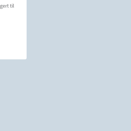
ch M, et al. Reliability and validity of the Medical
ert til
scale for testing muscle strength in patients with
1.
dity and reliability of the spasticity-associated
:127.
et