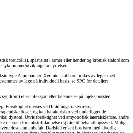
 torticollis), spastisitet i armer eller hender og kronisk sialoré som
 sykdommer/utviklingsforstyrrelser.
ksin type A-preparater. Xeomin skal bare brukes av leger med
stemmes av lege på individuell basis, se SPC for detaljert
 syndrom) eller infeksjon eller betennelse på injeksjonssted.
p. Forsiktighet utvises ved blødningsforstyrrelse,
rapeutiske doser, og kan ha økt risiko ved underliggende
al dystoni. Utvis forsiktighet ved amyotrofisk lateralsklerose, andre
e risikoen for antistoffdannelse og føre til behandlingssvikt. Mulig
yere dose enn anbefalt. Dødsfall er sett hos barn med alvorlig