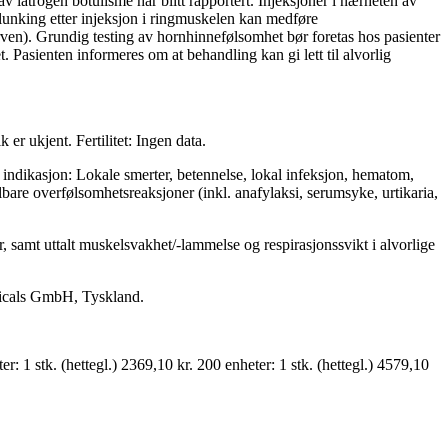
v iatrogen botulisme har blitt rapportert. Injeksjoner i nærheten av
blunking etter injeksjon i ringmuskelen kan medføre
rven). Grundig testing av hornhinnefølsomhet bør foretas hos pasienter
. Pasienten informeres om at behandling kan gi lett til alvorlig
r ukjent. Fertilitet: Ingen data.
v indikasjon: Lokale smerter, betennelse, lokal infeksjon, hematom,
lbare overfølsomhetsreaksjoner (inkl. anafylaksi, serumsyke, urtikaria,
amt uttalt muskelsvakhet/-lammelse og respirasjonssvikt i alvorlige
cals GmbH, Tyskland.
: 1 stk. (hettegl.) 2369,10 kr. 200 enheter: 1 stk. (hettegl.) 4579,10