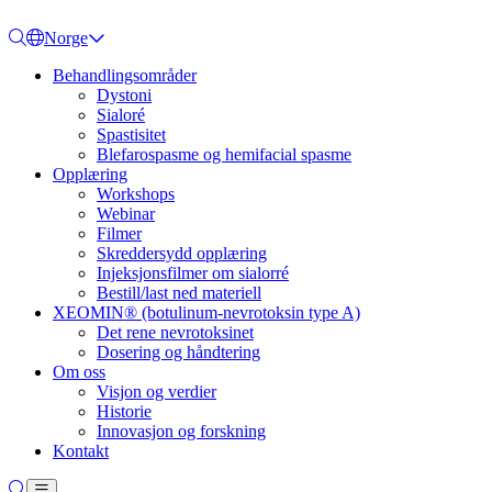
Norge
Behandlingsområder
Dystoni
Sialoré
Spastisitet
Blefarospasme og hemifacial spasme
Opplæring
Workshops
Webinar
Filmer
Skreddersydd opplæring
Injeksjonsfilmer om sialorré
Bestill/last ned materiell
XEOMIN® (botulinum-nevrotoksin type A)
Det rene nevrotoksinet
Dosering og håndtering
Om oss
Visjon og verdier
Historie
Innovasjon og forskning
Kontakt