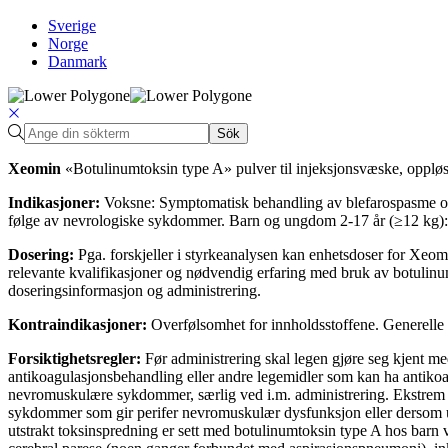
Sverige
Norge
Danmark
Sök
Xeomin
«Botulinumtoksin type A» pulver til injeksjonsvæske, opplø
Indikasjoner:
Voksne: Symptomatisk behandling av blefarospasme og hem
følge av nevrologiske sykdommer. Barn og ungdom 2-17 år (≥12 kg): 
Dosering:
Pga. forskjeller i styrkeanalysen kan enhetsdoser for Xeo
relevante kvalifikasjoner og nødvendig erfaring med bruk av botulinum
doseringsinformasjon og administrering.
Kontraindikasjoner:
Overfølsomhet for innholdsstoffene. Generelle fo
Forsiktighetsregler:
Før administrering skal legen gjøre seg kjent med
antikoagulasjonsbehandling eller andre legemidler som kan ha antikoa
nevromuskulære sykdommer, særlig ved i.m. administrering. Ekstrem for
sykdommer som gir perifer nevromuskulær dysfunksjon eller dersom utpe
utstrakt toksinspredning er sett med botulinumtoksin type A hos barn 