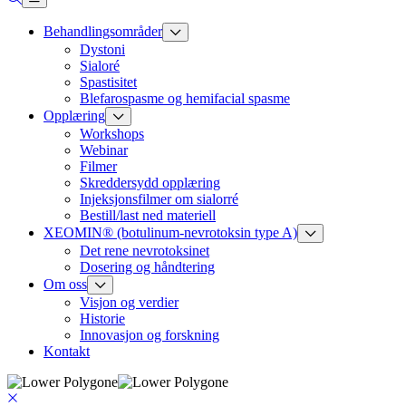
Behandlingsområder
Dystoni
Sialoré
Spastisitet
Blefarospasme og hemifacial spasme
Opplæring
Workshops
Webinar
Filmer
Skreddersydd opplæring
Injeksjonsfilmer om sialorré
Bestill/last ned materiell
XEOMIN® (botulinum-nevrotoksin type A)
Det rene nevrotoksinet
Dosering og håndtering
Om oss
Visjon og verdier
Historie
Innovasjon og forskning
Kontakt