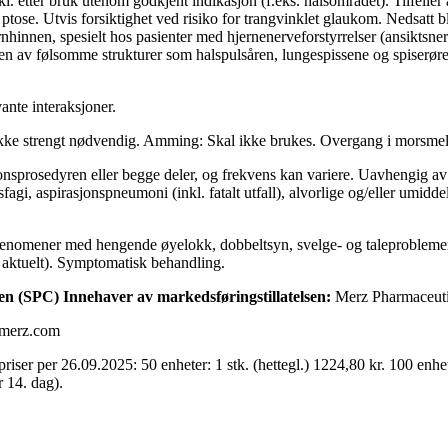
 etter bruk utenom godkjent indikasjon (f.eks. halsområdet). Tilfeller a
ptose. Utvis forsiktighet ved risiko for trangvinklet glaukom. Nedsatt 
hinnen, spesielt hos pasienter med hjernenerveforstyrrelser (ansiktsne
ten av følsomme strukturer som halspulsåren, lungespissene og spiserøret
ante interaksjoner.
ikke strengt nødvendig. Amming: Skal ikke brukes. Overgang i morsmelk e
sjonsprosedyren eller begge deler, og frekvens kan variere. Uavhengig a
gi, aspirasjonspneumoni (inkl. fatalt utfall), alvorlige og/eller umidde
nomener med hengende øyelokk, dobbeltsyn, svelge- og taleproblemer, s
nt aktuelt). Symptomatisk behandling.
len (SPC) Innehaver av markedsføringstillatelsen:
Merz Pharmaceuti
@merz.com
ser per 26.09.2025: 50 enheter: 1 stk. (hettegl.) 1224,80 kr. 100 enheter
r 14. dag).