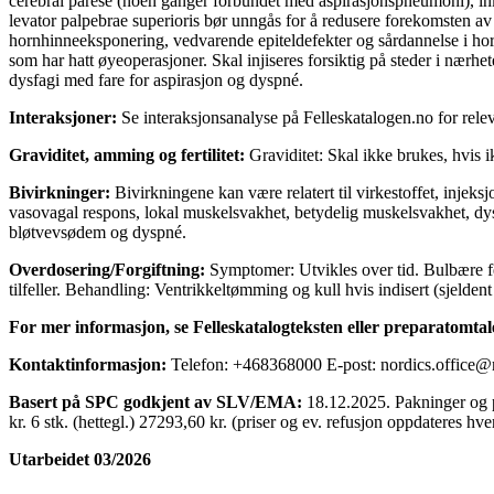
cerebral parese (noen ganger forbundet med aspirasjonspneumoni), inkl.
levator palpebrae superioris bør unngås for å redusere forekomsten av 
hornhinneeksponering, vedvarende epiteldefekter og sårdannelse i horn
som har hatt øyeoperasjoner. Skal injiseres forsiktig på steder i nærhe
dysfagi med fare for aspirasjon og dyspné.
Interaksjoner:
Se interaksjonsanalyse på Felleskatalogen.no for relev
Graviditet, amming og fertilitet:
Graviditet: Skal ikke brukes, hvis 
Bivirkninger:
Bivirkningene kan være relatert til virkestoffet, injek
vasovagal respons, lokal muskelsvakhet, betydelig muskelsvakhet, dysfa
bløtvevsødem og dyspné.
Overdosering/Forgiftning:
Symptomer: Utvikles over tid. Bulbære fe
tilfeller. Behandling: Ventrikkeltømming og kull hvis indisert (sjelde
For mer informasjon, se Felleskatalogteksten eller preparatomta
Kontaktinformasjon:
Telefon: +468368000 E-post: nordics.office
Basert på SPC godkjent av SLV/EMA:
18.12.2025. Pakninger og pri
kr. 6 stk. (hettegl.) 27293,60 kr. (priser og ev. refusjon oppdateres hve
Utarbeidet 03/2026