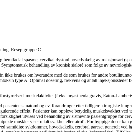
sning. Reseptgruppe C
ifacial spasme, cervikal dystoni hovedsakelig av rotasjonsart (spastisk
Symptomatisk behandling av kronisk sialoré som følge av nevrologiske
min ikke brukes om hverandre med de som brukes for andre botulinumto
toksin type A. Optimal dosering, frekvens og antall injeksjonssteder be
rstyrrelser i muskelaktivitet (f.eks. myasthenia gravis, Eaton-Lamberts
 pasientens anatomi og ev. forandringer etter tidligere kirurgiske inngre
gulerende effekt. Pasienter kan oppleve betydelig muskelsvakhet ved te
siktighet utvises ved behandling av sistnevnte pasientgruppe for cervik
kte muskler viser uttalt svakhet eller atrofi. For hyppige doser kan øk
ved samtidige sykdommer, hovedsakelig cerebral parese, generelt ved hø