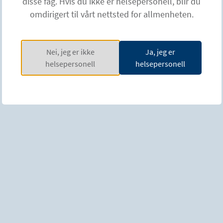
disse fag. Hvis du ikke er helsepersonell, blir du
omdirigert til vårt nettsted for allmenheten.
Nei, jeg er ikke
Ja, jeg er
helsepersonell
helsepersonell
Parkinsons gjør at folk stirrer – men når
spyttet renner, blir det enda vanskeligere
å delta i sosiale sammenhenger.
Helmut – sialorépasient