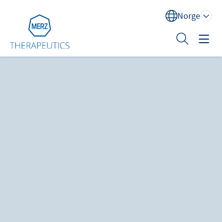
Norge
Sök
Behandlingsområder
Opplæring
XEOMIN® (botulinum-nevrotoksin type A)
Om oss
Kontakt