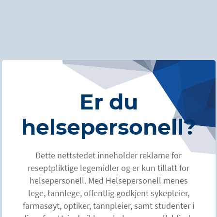
Sialoré
Sialoré (kronisk hypersalivasjon) kan oppstå ved
ulike medfødte eller ervervede nevrologiske og
nevromuskulære tilstander, som Parkinsons sykdom
Er du
og cerebral parese. Redusert kontroll over
spyttsekresjon er ofte forbundet med sosialt stigma
helsepersonell?
1
og nedsatt livskvalitet.
Referanse:
Dette nettstedet inneholder reklame for
reseptpliktige legemidler og er kun tillatt for
1. Hockstein NG, Samadi DS, Gendron K, Handler SD. Sialorrhea: a
management challenge. Am Fam Physician. 2004;69(11):2628-34.
helsepersonell. Med Helsepersonell menes
lege, tannlege, offentlig godkjent sykepleier,
farmasøyt, optiker, tannpleier, samt studenter i