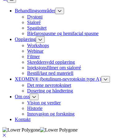
Behandlingsområder
Dystoni
Sialoré
Spastisitet
Blefarospasme og hemifacial spasme
Opplæring
Workshops
Webinar
Filmer
Skreddersydd opplæring
Injeksjonsfilmer om sialorré
Bestill/last ned materiell
XEOMIN® (botulinum-nevrotoksin type A)
Det rene nevrotoksinet
Dosering og håndtering
Om oss
Visjon og verdier
Historie
Innovasjon og forskning
Kontakt