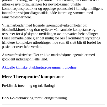
utforske nye formuleringer for nevrotoksiner, utvikle
kombinasjonsprodukter og oppdage potensialet i kunstig intelligens
innenfor presisjonsdiagnostikk, både internt og sammen med
samarbeidspartnere.
Vi samarbeider med ledende legemiddelvirksomheter og
bioteknikkforetak og drar nytte av vår samlede kompetanse og
ressurser for å påskynde utviklingen av innovative behandlinger.
Disse samarbeidene gjør det mulig for oss å kombinere styrker og
håndtere komplekse utfordringer, noe som til slutt blir til fordel for
pasienter over hele verden.
Ansvarsfraskrivelse: Det er ikke markedsførte legemidler med
godkjent indikasjon i alle land.
Aktuelle kliniske utviklingsprogrammer i pipeline
Merz Therapeutics’ kompetanse
Preklinisk forskning og toksikologi
BoNT-bioteknikk og formuleringsutvikling