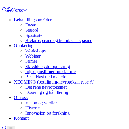
Norge
Behandlingsområder
Dystoni
Sialoré
Spastisitet
Blefarospasme og hemifacial spasme
Opplæring
Workshops
Webinar
Filmer
Skreddersydd opplæring
Injeksjonsfilmer om sialorré
Bestill/last ned materiell
XEOMIN® (botulinum-nevrotoksin type A)
Det rene nevrotoksinet
Dosering og håndtering
Om oss
Visjon og verdier
Historie
Innovasjon og forskning
Kontakt