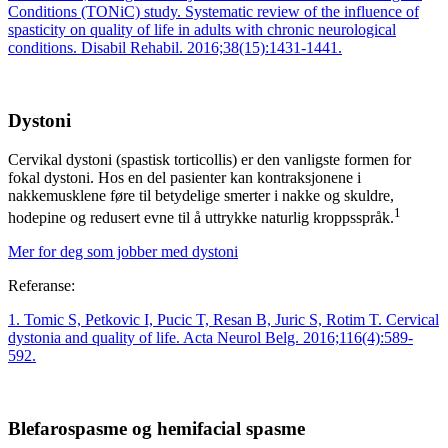
Conditions (TONiC) study. Systematic review of the influence of
spasticity on quality of life in adults with chronic neurological
conditions. Disabil Rehabil. 2016;38(15):1431-1441.
Dystoni
Cervikal dystoni (spastisk torticollis) er den vanligste formen for
fokal dystoni. Hos en del pasienter kan kontraksjonene i
nakkemusklene føre til betydelige smerter i nakke og skuldre,
1
hodepine og redusert evne til å uttrykke naturlig kroppsspråk.
Mer for deg som jobber med dystoni
Referanse:
1. Tomic S, Petkovic I, Pucic T, Resan B, Juric S, Rotim T. Cervical
dystonia and quality of life. Acta Neurol Belg. 2016;116(4):589-
592.
Blefarospasme og hemifacial spasme