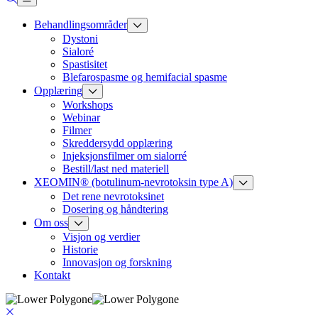
Behandlingsområder
Dystoni
Sialoré
Spastisitet
Blefarospasme og hemifacial spasme
Opplæring
Workshops
Webinar
Filmer
Skreddersydd opplæring
Injeksjonsfilmer om sialorré
Bestill/last ned materiell
XEOMIN® (botulinum-nevrotoksin type A)
Det rene nevrotoksinet
Dosering og håndtering
Om oss
Visjon og verdier
Historie
Innovasjon og forskning
Kontakt