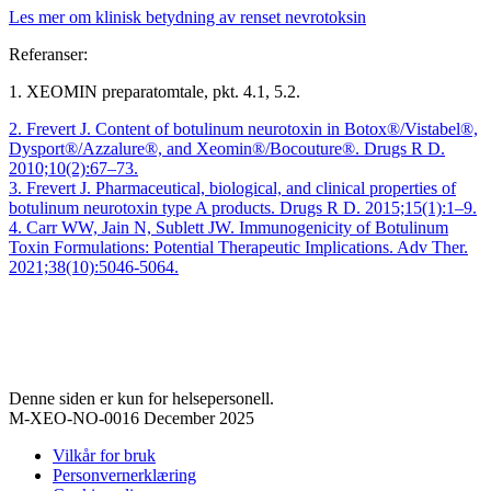
Les mer om klinisk betydning av renset nevrotoksin
Referanser:
1. XEOMIN preparatomtale, pkt. 4.1, 5.2.
2. Frevert J. Content of botulinum neurotoxin in Botox®/Vistabel®,
Dysport®/Azzalure®, and Xeomin®/Bocouture®. Drugs R D.
2010;10(2):67–73.
3. Frevert J. Pharmaceutical, biological, and clinical properties of
botulinum neurotoxin type A products. Drugs R D. 2015;15(1):1–9.
4. Carr WW, Jain N, Sublett JW. Immunogenicity of Botulinum
Toxin Formulations: Potential Therapeutic Implications. Adv Ther.
2021;38(10):5046-5064.
Denne siden er kun for helsepersonell.
M-XEO-NO-0016 December 2025
Vilkår for bruk
Personvernerklæring