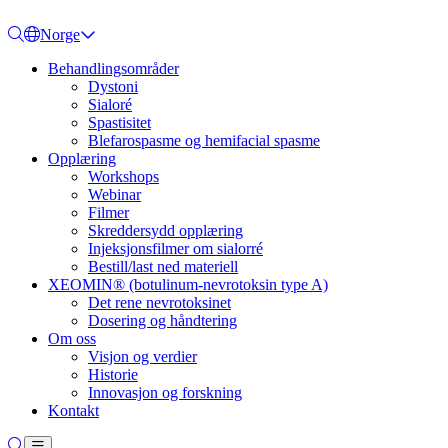
Norge
Behandlingsområder
Dystoni
Sialoré
Spastisitet
Blefarospasme og hemifacial spasme
Opplæring
Workshops
Webinar
Filmer
Skreddersydd opplæring
Injeksjonsfilmer om sialorré
Bestill/last ned materiell
XEOMIN® (botulinum-nevrotoksin type A)
Det rene nevrotoksinet
Dosering og håndtering
Om oss
Visjon og verdier
Historie
Innovasjon og forskning
Kontakt