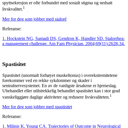
spyttsekresjon er ofte forbundet med sosialt stigma og nedsatt
1
livskvalitet.
Mer for deg som jobber med sialoré
Referanse:
1. Hockstein NG, Samadi DS, Gendron K, Handler SD. Sialorrhea:
a management challenge. Am Fam Physician. 2004;69(11):2628-34.
Spastisitet
Spastisitet (unormalt forhøyet muskeltonus) i overekstremitetene
forekommer ved en rekke sykdommer og skader i
sentralnervesystemet. En av de vanligste årsakene er hjerneslag.
Ubehandlet eller utilstrekkelig behandlet spastisitet kan i stor grad
1
vanskeliggjøre daglige aktiviteter og redusere livskvaliteten.
Mer for deg som jobber med spastisitet
Referanse:
1. Milinis K, Young CA. Trajectories of Outcome in Neurological