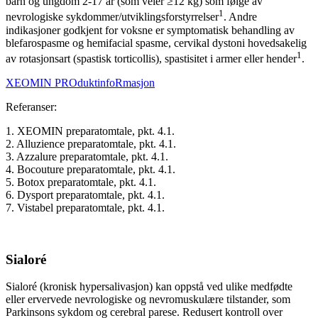
barn og ungdom 2-17 år (som veier ≥12 kg) som følge av
1
nevrologiske sykdommer/utviklingsforstyrrelser
. Andre
indikasjoner godkjent for voksne er symptomatisk behandling av
blefarospasme og hemifacial spasme, cervikal dystoni hovedsakelig
1
av rotasjonsart (spastisk torticollis), spastisitet i armer eller hender
.
XEOMIN PROduktinfoRmasjon
Referanser:
1. XEOMIN preparatomtale, pkt. 4.1.
2. Alluzience preparatomtale, pkt. 4.1.
3. Azzalure preparatomtale, pkt. 4.1.
4. Bocouture preparatomtale, pkt. 4.1.
5. Botox preparatomtale, pkt. 4.1.
6. Dysport preparatomtale, pkt. 4.1.
7. Vistabel preparatomtale, pkt. 4.1.
Sialoré
Sialoré (kronisk hypersalivasjon) kan oppstå ved ulike medfødte
eller ervervede nevrologiske og nevromuskulære tilstander, som
Parkinsons sykdom og cerebral parese. Redusert kontroll over