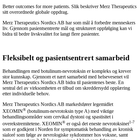
Better outcomes for more patients. Slik beskriver Merz Therapeutics
sitt overordnede globale oppdrag.
Merz Therapeutics Nordics AB har som mål å forbedre menneskers
liv. Gjennom pasientsentrerte mål og strukturert oppfølging kan vi
bidra til bedre livskvalitet for langt flere pasienter.
Fleksibelt og pasientsentrert samarbeid
Behandlingen med botulinum-nevrotoksin er kompleks og krever
stor kunnskap. Gjennom et nært samarbeid med helsevesenet vil
Merz Therapeutics Nordics AB bidra til pasientenes beste. En
sentral del av virksomheten er tilbud om skreddersydd opplæring
etter individuelle behov.
Merz Therapeutics Nordics AB markedsfører legemidlet
®
XEOMIN
(botulinum-nevrotoksin type A) med viktige
behandlingsområder som cervikal dystoni og spastisitet i
®
1-7
overekstremitetene. XEOMIN
er også det eneste nevrotoksinet
som er godkjent i Norden for symptomatisk behandling av kronisk
sialoré som følge av nevrologiske sykdommer hos voksne, samt