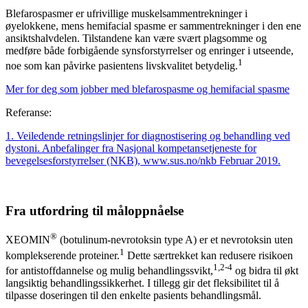
Blefarospasmer er ufrivillige muskelsammentrekninger i
øyelokkene, mens hemifacial spasme er sammentrekninger i den ene
ansiktshalvdelen. Tilstandene kan være svært plagsomme og
medføre både forbigående synsforstyrrelser og enringer i utseende,
1
noe som kan påvirke pasientens livskvalitet betydelig.
Mer for deg som jobber med blefarospasme og hemifacial spasme
Referanse:
1. Veiledende retningslinjer for diagnostisering og behandling ved
dystoni. Anbefalinger fra Nasjonal kompetansetjeneste for
bevegelsesforstyrrelser (NKB), www.sus.no/nkb Februar 2019.
Fra utfordring til måloppnåelse
®
XEOMIN
(botulinum-nevrotoksin type A) er et nevrotoksin uten
1
komplekserende proteiner.
Dette særtrekket kan redusere risikoen
1,2-4
for antistoffdannelse og mulig behandlingssvikt,
og bidra til økt
langsiktig behandlingssikkerhet. I tillegg gir det fleksibilitet til å
tilpasse doseringen til den enkelte pasients behandlingsmål.