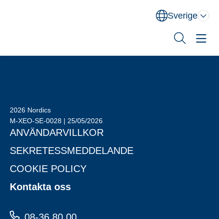
Sverige
Norge
Danmark
Sverige
Sök
Behandlingsområden
Utbildning
2026 Nordics
XEOMIN® (botulinum neurotoxin typ A)
M-XEO-SE-0028 | 25/05/2026
Om oss
ANVÄNDARVILLKOR
SEKRETESSMEDDELANDE
Kontakt
COOKIE POLICY
Kontakta oss
08-36 80 00